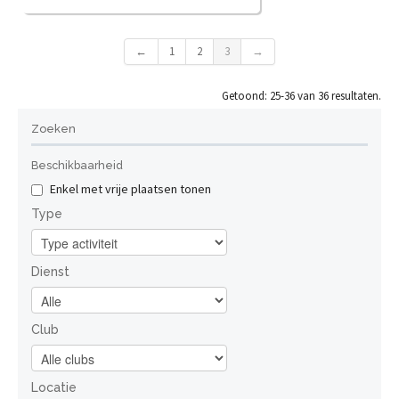
Het gemeentebestuur Kortenberg nodigt u van harte uit
op "De dag van de nieuwe inwoners". Op zaterdag 12
←
1
2
3
→
juni 2027 wordt u om 9 uur verwacht in het
Administratief Centrum, De Walsplein 30, 3070
Kortenberg. Na een kopje koffie en een koffiekoek
Getoond: 25-36 van 36 resultaten.
vertrekken we, om 9.30 u. voor een toeristische rondrit ...
Lees meer
Zoeken
Bekijk
Beschikbaarheid
Enkel met vrije plaatsen tonen
Type
Dienst
Club
Locatie