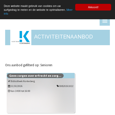
Deze website maakt gebruik van cookies om uw
Aanmelden
Akkoord!
surfgedrag te meten en de website te optimaliseren.
Meer
info
ACTIVITEITENAANBOD
Ons aanbod gefilterd op: Senioren
Geen zorgen over erfrecht en zorg...
Bibliotheek Kortenberg
22/10/2026
BIB20261022
Van 14:00 tot 16:00