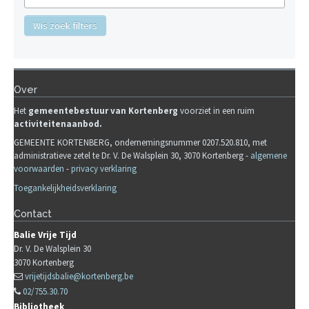
Wis zoek filters
Over
Het
gemeente
b
estuur van Kortenberg
voorziet in een ruim
activiteitenaanbod.
GEMEENTE KORTENBERG, ondernemingsnummer 0207.520.810, met
administratieve zetel te Dr. V. De Walsplein 30, 3070 Kortenberg -
algemene
voorwaarden
-
privacy verklaring
Toegankelijkheidsverklaring
Contact
Balie Vrije Tijd
Dr. V. De Walsplein 30
3070
Kortenberg
vrijetijdsbalie@kortenberg.be
02/755.30.70
Bibliotheek