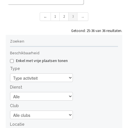
Het gemeentebestuur Kortenberg nodigt u van harte uit
op "De dag van de nieuwe inwoners". Op zaterdag 12
←
1
2
3
→
juni 2027 wordt u om 9 uur verwacht in het
Administratief Centrum, De Walsplein 30, 3070
Kortenberg. Na een kopje koffie en een koffiekoek
Getoond: 25-36 van 36 resultaten.
vertrekken we, om 9.30 u. voor een toeristische rondrit ...
Lees meer
Zoeken
Bekijk
Beschikbaarheid
Enkel met vrije plaatsen tonen
Type
Dienst
Club
Locatie