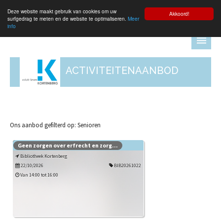
Deze website maakt gebruik van cookies om uw
Aanmelden
Akkoord!
surfgedrag te meten en de website te optimaliseren.
Meer
info
ACTIVITEITENAANBOD
Ons aanbod gefilterd op: Senioren
Geen zorgen over erfrecht en zorg...
Bibliotheek Kortenberg
22/10/2026
BIB20261022
Van 14:00 tot 16:00