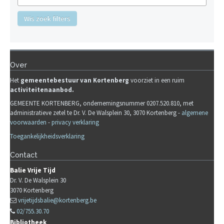
Wis zoek filters
Over
Het
gemeente
b
estuur van Kortenberg
voorziet in een ruim
activiteitenaanbod.
GEMEENTE KORTENBERG, ondernemingsnummer 0207.520.810, met
administratieve zetel te Dr. V. De Walsplein 30, 3070 Kortenberg -
algemene
voorwaarden
-
privacy verklaring
Toegankelijkheidsverklaring
Contact
Balie Vrije Tijd
Dr. V. De Walsplein 30
3070
Kortenberg
vrijetijdsbalie@kortenberg.be
02/755.30.70
Bibliotheek