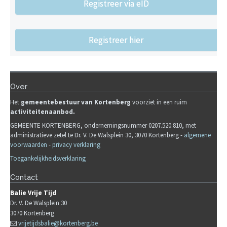
Registreer via eID
Registreer hier
Over
Het
gemeente
b
estuur van Kortenberg
voorziet in een ruim
activiteitenaanbod.
GEMEENTE KORTENBERG, ondernemingsnummer 0207.520.810, met
administratieve zetel te Dr. V. De Walsplein 30, 3070 Kortenberg -
algemene
voorwaarden
-
privacy verklaring
Toegankelijkheidsverklaring
Contact
Balie Vrije Tijd
Dr. V. De Walsplein 30
3070
Kortenberg
vrijetijdsbalie@kortenberg.be