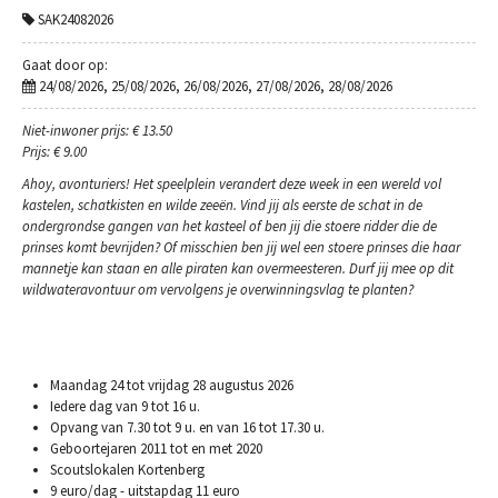
SAK24082026
Gaat door op:
24/08/2026, 25/08/2026, 26/08/2026, 27/08/2026, 28/08/2026
Niet-inwoner prijs: € 13.50
Prijs: € 9.00
Ahoy, avonturiers! Het speelplein verandert deze week in een wereld vol
kastelen, schatkisten en wilde zeeën. Vind jij als eerste de schat in de
ondergrondse gangen van het kasteel of ben jij die stoere ridder die de
prinses komt bevrijden? Of misschien ben jij wel een stoere prinses die haar
mannetje kan staan en alle piraten kan overmeesteren. Durf jij mee op dit
wildwateravontuur om vervolgens je overwinningsvlag te planten?
Maandag 24 tot vrijdag 28 augustus 2026
Iedere dag van 9 tot 16 u.
Opvang van 7.30 tot 9 u. en van 16 tot 17.30 u.
Geboortejaren 2011 tot en met 2020
Scoutslokalen Kortenberg
9 euro/dag - uitstapdag 11 euro