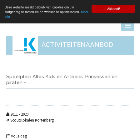
Deze website maakt gebruik van cookies om uw
Aanmelden
Akkoord!
surfgedrag te meten en de website te optimaliseren.
Meer
info
ACTIVITEITENAANBOD
Speelplein Alles Kids en A-teens: Prinsessen en
piraten -
2011 - 2020
Scoutslokalen Kortenberg
Volle dag