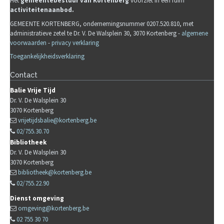
Het
gemeente
b
estuur van Kortenberg
voorziet in een ruim
activiteitenaanbod.
GEMEENTE KORTENBERG, ondernemingsnummer 0207.520.810, met
administratieve zetel te Dr. V. De Walsplein 30, 3070 Kortenberg -
algemene
voorwaarden
-
privacy verklaring
Toegankelijkheidsverklaring
Contact
Balie Vrije Tijd
Dr. V. De Walsplein 30
3070
Kortenberg
vrijetijdsbalie@kortenberg.be
02/755.30.70
Bibliotheek
Dr. V. De Walsplein 30
3070
Kortenberg
bibliotheek@kortenberg.be
02/755.22.90
Dienst omgeving
omgeving@kortenberg.be
02 755 30 70