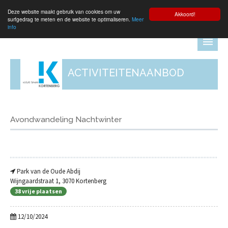
Deze website maakt gebruik van cookies om uw
Aanmelden
Akkoord!
surfgedrag te meten en de website te optimaliseren.
Meer
info
ACTIVITEITENAANBOD
Avondwandeling Nachtwinter
Park van de Oude Abdij
Wijngaardstraat 1, 3070 Kortenberg
38 vrije plaatsen
12/10/2024