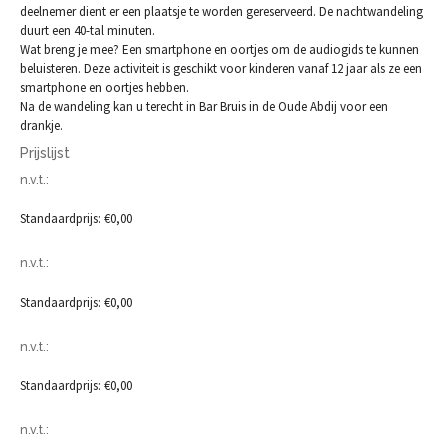
deelnemer dient er een plaatsje te worden gereserveerd. De nachtwandeling
duurt een 40-tal minuten.
Wat breng je mee? Een smartphone en oortjes om de audiogids te kunnen
beluisteren. Deze activiteit is geschikt voor kinderen vanaf 12 jaar als ze een
smartphone en oortjes hebben.
Na de wandeling kan u terecht in Bar Bruis in de Oude Abdij voor een
drankje.
Prijslijst
n.v.t.:
Standaardprijs: €0,00
n.v.t.:
Standaardprijs: €0,00
n.v.t.:
Standaardprijs: €0,00
n.v.t.: