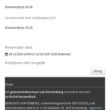
Standaardprijs: €5,00
Sociaal tarief met vrijetijdspas 50%:
Standaardprijs: €2,50
Reservatie data
20/12/2024 14:00 tot 11/02/2025 16:00 (Iedereen)
Inschrijven niet mogelijk
Terug
Over
Het
gemeente
b
estuur van Kortenberg
voorziet in een ruim
activiteitenaanbod.
GEMEENTE KORTENBERG, ondernemingsnummer 0207.520.810, met
administratieve zetel te Dr. V. De Walsplein 30, 3070 Kortenberg -
algemene