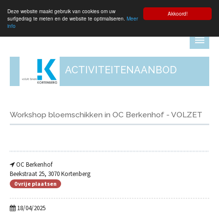
Deze website maakt gebruik van cookies om uw
Aanmelden
Akkoord!
surfgedrag te meten en de website te optimaliseren.
Meer
info
ACTIVITEITENAANBOD
Workshop bloemschikken in OC Berkenhof - VOLZET
OC Berkenhof
Beekstraat 25, 3070 Kortenberg
0 vrije plaatsen
18/04/2025