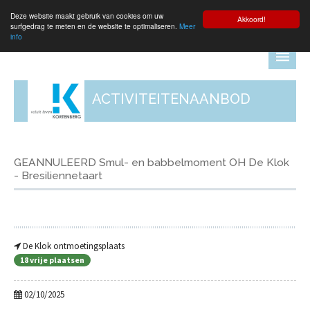
Deze website maakt gebruik van cookies om uw
Aanmelden
Akkoord!
surfgedrag te meten en de website te optimaliseren.
Meer
info
ACTIVITEITENAANBOD
GEANNULEERD Smul- en babbelmoment OH De Klok
- Bresiliennetaart
De Klok ontmoetingsplaats
18 vrije plaatsen
02/10/2025