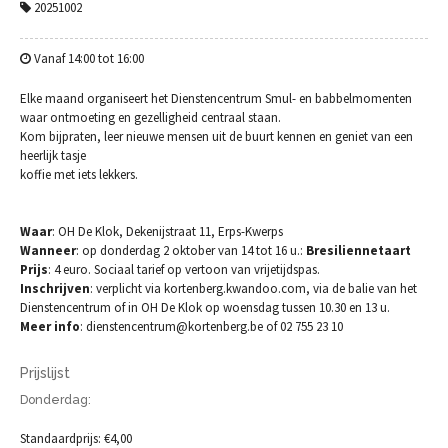
20251002
Vanaf 14:00 tot 16:00
Elke maand organiseert het Dienstencentrum Smul- en babbelmomenten
waar ontmoeting en gezelligheid centraal staan.
Kom bijpraten, leer nieuwe mensen uit de buurt kennen en geniet van een
heerlijk tasje
koffie met iets lekkers.
Waar
: OH De Klok, Dekenijstraat 11, Erps-Kwerps
Wanneer
: op donderdag 2 oktober van 14 tot 16 u.:
Bresiliennetaart
Prijs
: 4 euro. Sociaal tarief op vertoon van vrijetijdspas.
Inschrijven
: verplicht via kortenberg.kwandoo.com, via de balie van het
Dienstencentrum of in OH De Klok op woensdag tussen 10.30 en 13 u.
Meer info
: dienstencentrum@kortenberg.be of 02 755 23 10
Prijslijst
Donderdag:
Standaardprijs: €4,00