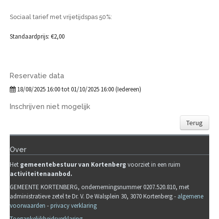
Sociaal tarief met vrijetijdspas 50%:
Standaardprijs: €2,00
Reservatie data
18/08/2025 16:00 tot 01/10/2025 16:00 (Iedereen)
Inschrijven niet mogelijk
Terug
Over
Het
gemeente
b
estuur van Kortenberg
voorziet in een ruim
activiteitenaanbod.
GEMEENTE KORTENBERG, ondernemingsnummer 0207.520.810, met
administratieve zetel te Dr. V. De Walsplein 30, 3070 Kortenberg -
algemene
voorwaarden
-
privacy verklaring
Toegankelijkheidsverklaring