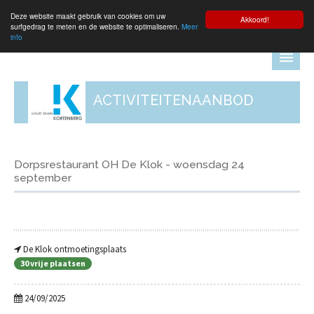
Deze website maakt gebruik van cookies om uw
Aanmelden
Akkoord!
surfgedrag te meten en de website te optimaliseren.
Meer
info
ACTIVITEITENAANBOD
Dorpsrestaurant OH De Klok - woensdag 24
september
De Klok ontmoetingsplaats
30 vrije plaatsen
24/09/2025