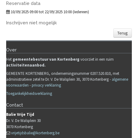
Reservatie data
10/09/2025 09:00 tot 22/09/2025 10:00 (Iedereen)
Inschrijven niet mogelijk
Terug
Over
Het
gemeente
b
estuur van Kortenberg
voorziet in een ruim
activiteitenaanbod.
GEMEENTE KORTENBERG, ondernemingsnummer 0207.520.810, met
administratieve zetel te Dr. V. De Walsplein 30, 3070 Kortenberg -
algemene
voorwaarden
-
privacy verklaring
Toegankelijkheidsverklaring
Contact
Balie Vrije Tijd
Dr. V. De Walsplein 30
3070
Kortenberg
vrijetijdsbalie@kortenberg.be