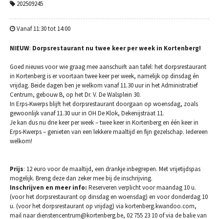
202509245
Vanaf 11:30 tot 14:00
NIEUW
:
Dorpsrestaurant nu twee keer per week in Kortenberg!
Goed nieuws voor wie graag mee aanschuift aan tafel: het dorpsrestaurant
in Kortenberg is er voortaan twee keer per week, namelijk op dinsdag én
vrijdag. Beide dagen ben je welkom vanaf 11.30 uur in het Administratief
Centrum, gebouw B, op het Dr. V. De Walsplein 30.
In Erps-Kwerps blijft het dorpsrestaurant doorgaan op woensdag, zoals
gewoonlijk vanaf 11.30 uur in OH De Klok, Dekenijstraat 11.
Je kan dus nu drie keer per week – twee keer in Kortenberg en één keer in
Erps-Kwerps – genieten van een lekkere maaltijd en fijn gezelschap. Iedereen
welkom!
Prijs
: 12 euro voor de maaltijd, een drankje inbegrepen. Met vrijetijdspas
mogelijk. Breng deze dan zeker mee bij de inschrijving.
Inschrijven en meer info:
Reserveren verplicht voor maandag 10 u.
(voor het dorpsrestaurant op dinsdag en woensdag) en voor donderdag 10
u. (voor het dorpsrestaurant op vrijdag) via kortenberg.kwandoo.com,
mail naar dienstencentrum@kortenberg.be, 02 755 23 10 of via de balie van