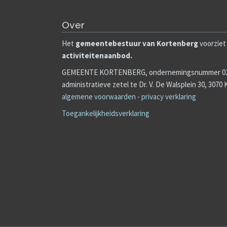
Over
Het
gemeente
b
estuur van Kortenberg
voorziet 
activiteitenaanbod.
GEMEENTE KORTENBERG, ondernemingsnummer 020
administratieve zetel te Dr. V. De Walsplein 30, 3070
algemene voorwaarden
-
privacy verklaring
Toegankelijkheidsverklaring