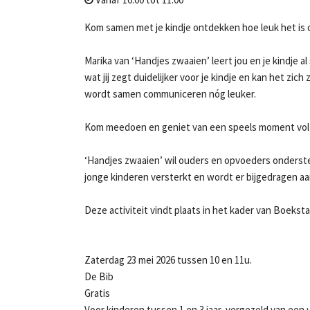
Kom samen met je kindje ontdekken hoe leuk het is 
Marika van ‘Handjes zwaaien’ leert jou en je kindje
wat jij zegt duidelijker voor je kindje en kan het zich
wordt samen communiceren nóg leuker.
Kom meedoen en geniet van een speels moment vol ta
‘Handjes zwaaien’ wil ouders en opvoeders onderste
jonge kinderen versterkt en wordt er bijgedragen a
Deze activiteit vindt plaats in het kader van Boeks
Zaterdag 23 mei 2026 tussen 10 en 11u.
De Bib
Gratis
Voor kinderen tussen 1 en 3 jaar, vergezeld van een