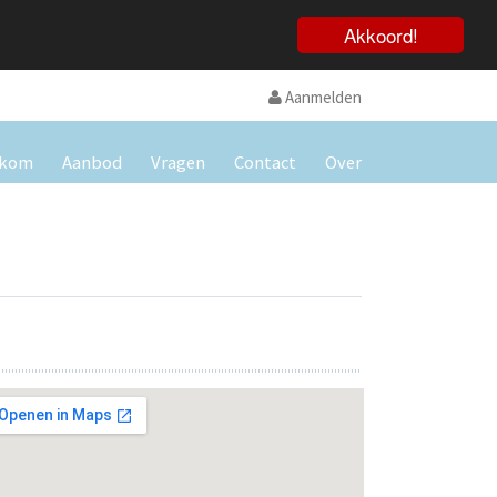
Akkoord!
Aanmelden
lkom
Aanbod
Vragen
Contact
Over