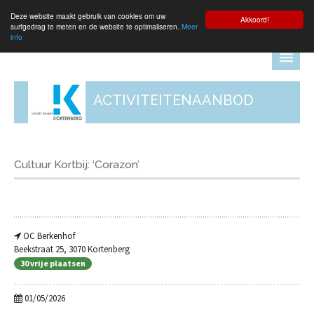
Deze website maakt gebruik van cookies om uw
Aanmelden
Akkoord!
surfgedrag te meten en de website te optimaliseren.
Meer
info
ACTIVITEITENAANBOD
Cultuur Kortbij: ‘Corazon’
OC Berkenhof
Beekstraat 25, 3070 Kortenberg
30 vrije plaatsen
01/05/2026