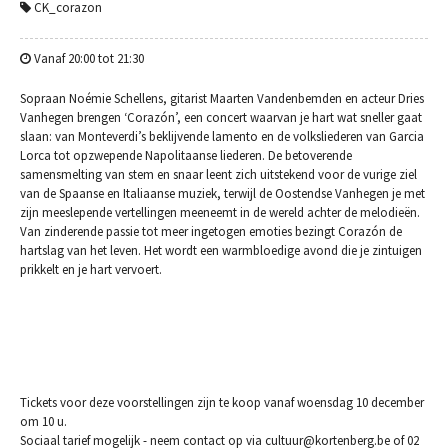
CK_corazon
Vanaf 20:00 tot 21:30
Sopraan Noémie Schellens, gitarist Maarten Vandenbemden en acteur Dries
Vanhegen brengen ‘Corazón’, een concert waarvan je hart wat sneller gaat
slaan: van Monteverdi’s beklijvende lamento en de volksliederen van Garcia
Lorca tot opzwepende Napolitaanse liederen. De betoverende
samensmelting van stem en snaar leent zich uitstekend voor de vurige ziel
van de Spaanse en Italiaanse muziek, terwijl de Oostendse Vanhegen je met
zijn meeslepende vertellingen meeneemt in de wereld achter de melodieën.
Van zinderende passie tot meer ingetogen emoties bezingt Corazón de
hartslag van het leven. Het wordt een warmbloedige avond die je zintuigen
prikkelt en je hart vervoert.
Tickets voor deze voorstellingen zijn te koop vanaf woensdag 10 december
om 10 u.
Sociaal tarief mogelijk - neem contact op via cultuur@kortenberg.be of 02