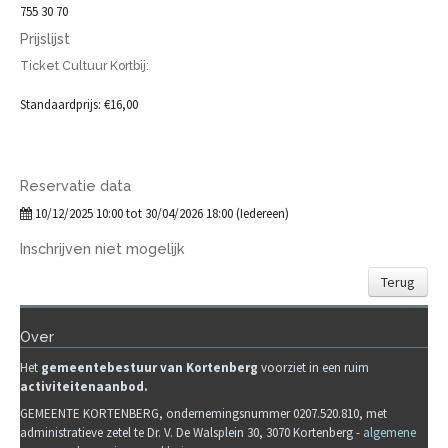
755 30 70
Prijslijst
Ticket Cultuur Kortbij:
Standaardprijs: €16,00
Reservatie data
10/12/2025 10:00 tot 30/04/2026 18:00 (Iedereen)
Inschrijven niet mogelijk
Terug
Over
Het
gemeente
b
estuur van Kortenberg
voorziet in een ruim
activiteitenaanbod.
GEMEENTE KORTENBERG, ondernemingsnummer 0207.520.810, met
administratieve zetel te Dr. V. De Walsplein 30, 3070 Kortenberg -
algemene