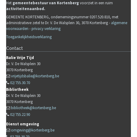
Het
gemeente
b
estuur van Kortenberg
voorziet in een ruim
activiteitenaanbod.
GEMEENTE KORTENBERG, ondernemingsnummer 0207.520.810, met
administratieve zetel te Dr. V. De Walsplein 30, 3070 Kortenberg -
algemene
voorwaarden
-
privacy verklaring
Toegankelijkheidsverklaring
Contact
Balie Vrije Tijd
Dr. V. De Walsplein 30
3070
Kortenberg
vrijetijdsbalie@kortenberg.be
02/755.30.70
Bibliotheek
Dr. V. De Walsplein 30
3070
Kortenberg
bibliotheek@kortenberg.be
02/755.22.90
Dienst omgeving
omgeving@kortenberg.be
02 755 30 70