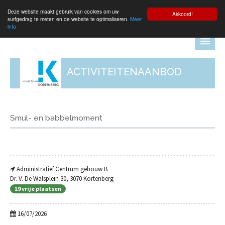
Deze website maakt gebruik van cookies om uw
Aanmelden
Akkoord!
surfgedrag te meten en de website te optimaliseren.
Meer
info
ACTIVITEITENAANBOD
Smul- en babbelmoment
Administratief Centrum gebouw B
Dr. V. De Walsplein 30, 3070 Kortenberg
19 vrije plaatsen
16/07/2026