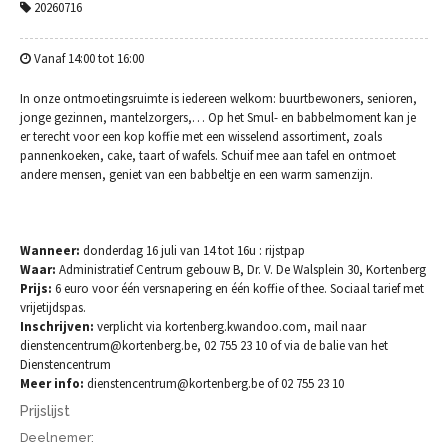
20260716
Vanaf 14:00 tot 16:00
In onze ontmoetingsruimte is iedereen welkom: buurtbewoners, senioren,
jonge gezinnen, mantelzorgers,… Op het Smul- en babbelmoment kan je
er terecht voor een kop koffie met een wisselend assortiment, zoals
pannenkoeken, cake, taart of wafels. Schuif mee aan tafel en ontmoet
andere mensen, geniet van een babbeltje en een warm samenzijn.
Wanneer:
donderdag 16 juli van 14 tot 16u : rijstpap
Waar:
Administratief Centrum gebouw B, Dr. V. De Walsplein 30, Kortenberg
Prijs:
6 euro voor één versnapering en één koffie of thee. Sociaal tarief met
vrijetijdspas.
Inschrijven:
verplicht via kortenberg.kwandoo.com, mail naar
dienstencentrum@kortenberg.be, 02 755 23 10 of via de balie van het
Dienstencentrum
Meer info:
dienstencentrum@kortenberg.be of 02 755 23 10
Prijslijst
Deelnemer: