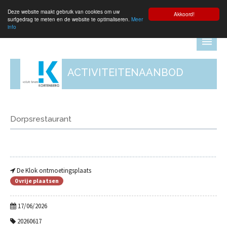
Deze website maakt gebruik van cookies om uw
Aanmelden
Akkoord!
surfgedrag te meten en de website te optimaliseren.
Meer
info
ACTIVITEITENAANBOD
Dorpsrestaurant
De Klok ontmoetingsplaats
0 vrije plaatsen
17/06/2026
20260617