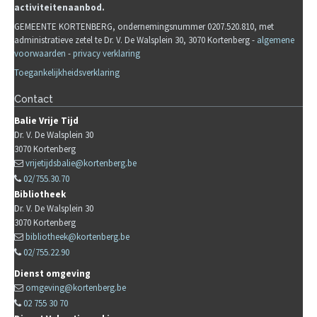
activiteitenaanbod.
GEMEENTE KORTENBERG, ondernemingsnummer 0207.520.810, met
administratieve zetel te Dr. V. De Walsplein 30, 3070 Kortenberg -
algemene
voorwaarden
-
privacy verklaring
Toegankelijkheidsverklaring
Contact
Balie Vrije Tijd
Dr. V. De Walsplein 30
3070
Kortenberg
vrijetijdsbalie@kortenberg.be
02/755.30.70
Bibliotheek
Dr. V. De Walsplein 30
3070
Kortenberg
bibliotheek@kortenberg.be
02/755.22.90
Dienst omgeving
omgeving@kortenberg.be
02 755 30 70