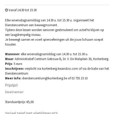
Vanaf 14:30 tot 15:30
Elke woensdagnamiddag van 14.30 u. tot 15.30 u. organiseert het
Dienstencentrum een beweegmoment.
Tijdens deze lessen worden senioren gestimuleerd om actief te blijven op
een laagdrempelig niveau.
Je beweegt samen en voert spieroefeningen uit die jouw lichaam soepel
houden.
Wanneer
: elke woensdagnamiddag van 14.30 u. tot 15.30 u.
Waar
: Administratief Centrum Gebouw B, Dr. V. De Walsplein 30, Kortenberg
Prijs
: 5 euro
Inschrijven:
verplicht via kortenberg.kwandoo.com of via de balie van het
Dienstencentrum
Meer info:
dienstencentrum@kortenberg.be of 02 755 23 10
Prijslijst
Deelnemer:
Standaardprijs: €5,00
Sociaal tarief met vrijetijdspas 50%: