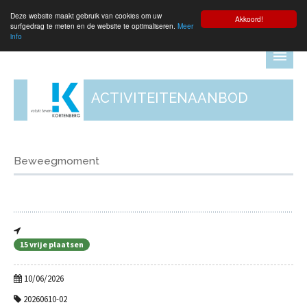
Deze website maakt gebruik van cookies om uw
Aanmelden
Akkoord!
surfgedrag te meten en de website te optimaliseren.
Meer
info
ACTIVITEITENAANBOD
Beweegmoment
15 vrije plaatsen
10/06/2026
20260610-02