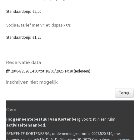
Standaardprijs: €2,50
Sociaal tarief met vrijetijdspas 75%:
Standaardprijs: €1,25
Reservatie data
28/04/2026 14:00 tot 10/06/2026 14:30 (Iedereen)
Inschrijven niet mogelijk
Terug
Over
Het
gemeente
b
estuur van Kortenberg
voorziet in een ruim
activiteitenaanbod.
GEMEENTE KORTENBERG, ondernemingsnummer 0207.520.810, met
administratieve zetel te Dr. V. De Walsplein 30, 3070 Kortenberg -
algemene