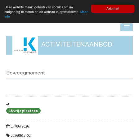
Deze website maakt gebruik van cookies om uw
Aanmelden
Akkoord!
surfgedrag te meten en de website te optimaliseren.
Meer
info
ACTIVITEITENAANBOD
Beweegmoment
15 vrije plaatsen
17/06/2026
20260617-02