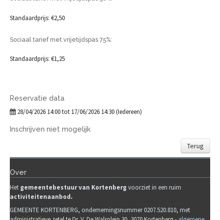
Standaardprijs: €2,50
Sociaal tarief met vrijetijdspas 75%:
Standaardprijs: €1,25
Reservatie data
28/04/2026 14:00 tot 17/06/2026 14:30 (Iedereen)
Inschrijven niet mogelijk
Terug
Over
Het
gemeente
b
estuur van Kortenberg
voorziet in een ruim
activiteitenaanbod.
GEMEENTE KORTENBERG, ondernemingsnummer 0207.520.810, met
administratieve zetel te Dr. V. De Walsplein 30, 3070 Kortenberg -
algemene