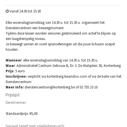
Vanaf 14:30 tot 15:30
Elke woensdagnamiddag van 14.30 u. tot 15.30 u. organiseert het
Dienstencentrum een beweegmoment.
Tijdens deze lessen worden senioren gestimuleerd om actief te blijven op
een laagdrempelig niveau.
Je beweegt samen en voert spieroefeningen uit die jouw lichaam soepel
houden.
Wanneer
: elke woensdagnamiddag van 14.30 u. tot 15.30 u.
Waar
: Administratief Centrum Gebouw B, Dr. V. De Walsplein 30, Kortenberg
Prijs
: 5 euro
Inschrijven:
verplicht via kortenberg.kwandoo.com of via de balie van het
Dienstencentrum
Meer info:
dienstencentrum@kortenberg.be of 02 755 23 10
Prijslijst
Deelnemer:
Standaardprijs: €5,00
Sociaal tarief met vrijetijdspas 50%: