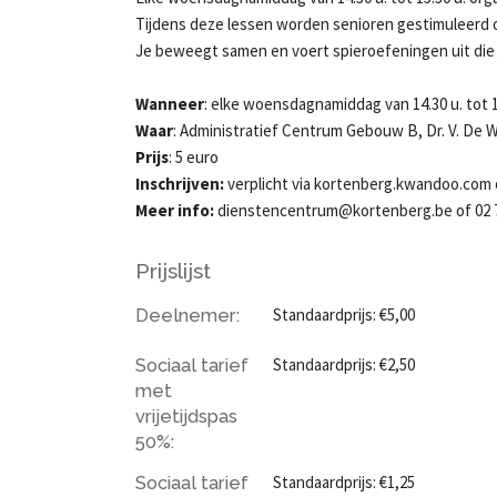
Tijdens deze lessen worden senioren gestimuleerd om
Je beweegt samen en voert spieroefeningen uit die
Wanneer
: elke woensdagnamiddag van 14.30 u. tot 1
Waar
: Administratief Centrum Gebouw B, Dr. V. De W
Prijs
: 5 euro
Inschrijven:
verplicht via kortenberg.kwandoo.com 
Meer info:
dienstencentrum@kortenberg.be of 02 7
Prijslijst
Deelnemer:
Standaardprijs: €5,00
Sociaal tarief
Standaardprijs: €2,50
met
vrijetijdspas
50%:
Sociaal tarief
Standaardprijs: €1,25