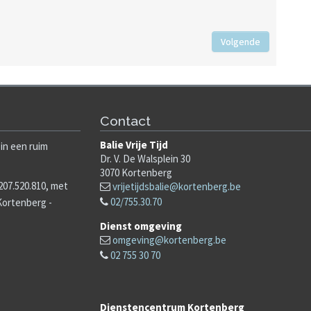
Volgende
Contact
Balie Vrije Tijd
in een ruim
Dr. V. De Walsplein 30
3070
Kortenberg
7.520.810, met
vrijetijdsbalie@kortenberg.be
02/755.30.70
 Kortenberg -
Dienst omgeving
omgeving@kortenberg.be
02 755 30 70
Dienstencentrum Kortenberg