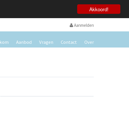
Akkoord!
Aanmelden
lkom
Aanbod
Vragen
Contact
Over