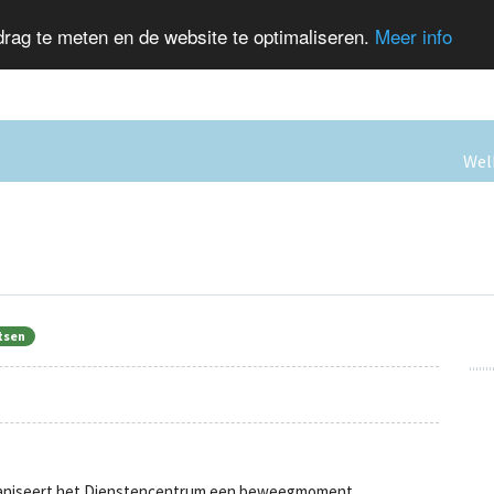
rag te meten en de website te optimaliseren.
Meer info
We
atsen
organiseert het Dienstencentrum een beweegmoment.