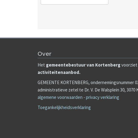
Over
Het
gemeente
b
estuur van Kortenberg
voorziet 
activiteitenaanbod.
GEMEENTE KORTENBERG, ondernemingsnummer 020
administratieve zetel te Dr. V. De Walsplein 30, 3070
algemene voorwaarden
-
privacy verklaring
Toegankelijkheidsverklaring