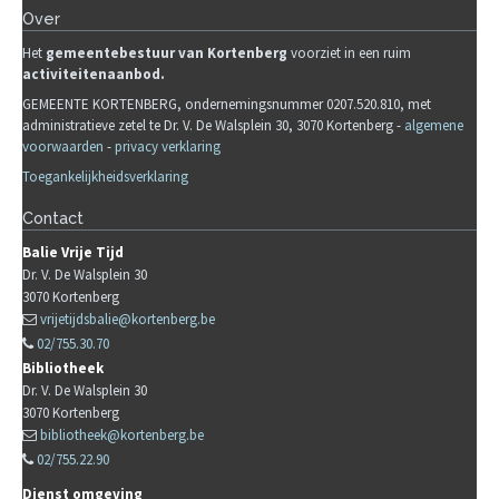
Over
Het
gemeente
b
estuur van Kortenberg
voorziet in een ruim
activiteitenaanbod.
GEMEENTE KORTENBERG, ondernemingsnummer 0207.520.810, met
administratieve zetel te Dr. V. De Walsplein 30, 3070 Kortenberg -
algemene
voorwaarden
-
privacy verklaring
Toegankelijkheidsverklaring
Contact
Balie Vrije Tijd
Dr. V. De Walsplein 30
3070
Kortenberg
vrijetijdsbalie@kortenberg.be
02/755.30.70
Bibliotheek
Dr. V. De Walsplein 30
3070
Kortenberg
bibliotheek@kortenberg.be
02/755.22.90
Dienst omgeving