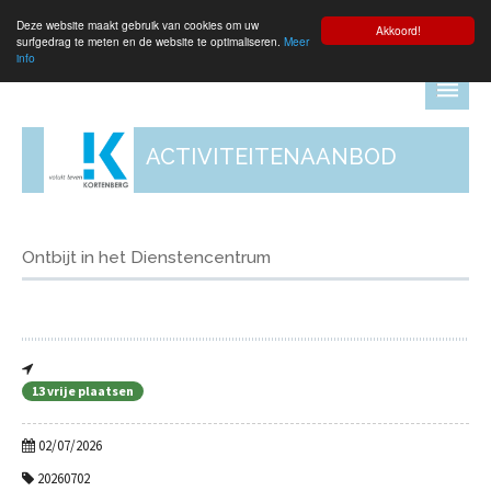
Deze website maakt gebruik van cookies om uw
Aanmelden
Akkoord!
surfgedrag te meten en de website te optimaliseren.
Meer
info
ACTIVITEITENAANBOD
Ontbijt in het Dienstencentrum
13 vrije plaatsen
02/07/2026
20260702