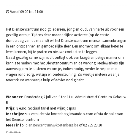
Vanaf 09:00 tot 11:00
Het Dienstencentrum nodigt iedereen, jong en oud, van harte uit voor een
gezellig ontbijt! Tijdens deze maandelijkse activiteit (op de eerste
donderdag van de maand) wil het Dienstencentrum mensen samenbrengen
in een ontspannen en gemoedelijke sfeer. Een moment om elkaar beter te
leren kennen, bij te praten en nieuwe contacten te leggen.
Naast gezellig samenzijn is dit ontbijt ook een laagdrempelige manier om
kennis te maken met het Dienstencentrum en de werking. Medewerkers zijn
aanwezig om te luisteren en om je, indien nodig, verder te helpen met
vragen rond zorg, welzijn en ondersteuning. Zo weet je meteen waar je
terechtkunt wanneer je hulp of advies nodig hebt.
Wanneer
: Donderdag 2 juli van 9 tot 11 u. Administratief Centrum Gebouw
B
Prijs:
8 euro. Sociaal tarief met vrijetijdspas
Inschrijven
is verplicht via kortenberg.kwandoo.com of via de balie van
het Dienstencentrum
Meer info
:
dienstencentrum@kortenberg.be
of 02 755 23 10