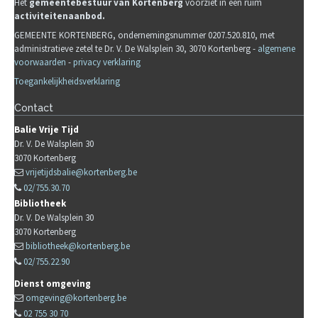
Het
gemeente
b
estuur van Kortenberg
voorziet in een ruim
activiteitenaanbod.
GEMEENTE KORTENBERG, ondernemingsnummer 0207.520.810, met
administratieve zetel te Dr. V. De Walsplein 30, 3070 Kortenberg -
algemene
voorwaarden
-
privacy verklaring
Toegankelijkheidsverklaring
Contact
Balie Vrije Tijd
Dr. V. De Walsplein 30
3070
Kortenberg
vrijetijdsbalie@kortenberg.be
02/755.30.70
Bibliotheek
Dr. V. De Walsplein 30
3070
Kortenberg
bibliotheek@kortenberg.be
02/755.22.90
Dienst omgeving
omgeving@kortenberg.be
02 755 30 70