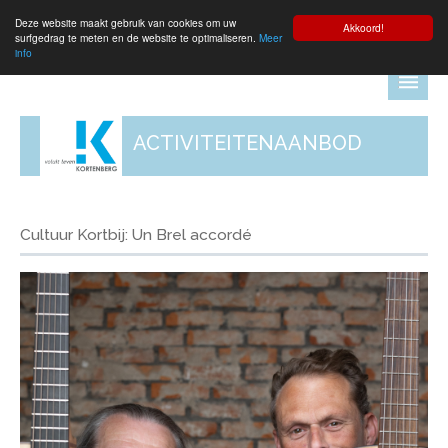
Deze website maakt gebruik van cookies om uw
Aanmelden
Akkoord!
surfgedrag te meten en de website te optimaliseren.
Meer
info
ACTIVITEITENAANBOD
Cultuur Kortbij: Un Brel accordé